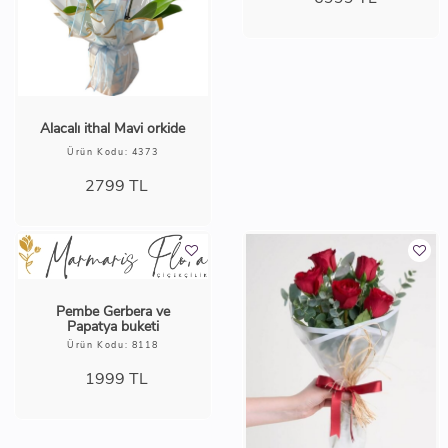
1649
TL
Alacalı ithal Mavi orkide
41 ADET KIRMIZI GÜL
Ürün Kodu: 4373
BUKETİ
Ürün Kodu: 4268
2799
TL
7999 TL
%13