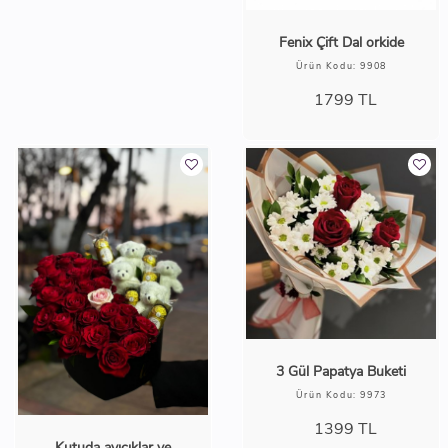
Büyük karışık mevsim
Fenix Çift Dal orkide
buketi
Ürün Kodu: 9908
Ürün Kodu: 8883
1799
TL
3199
TL