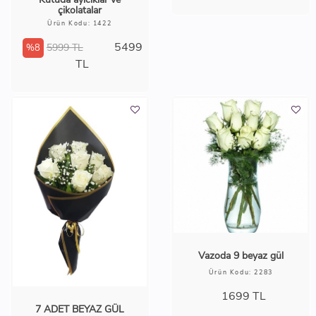
3 Gül Papatya Buketi
Ürün Kodu: 9973
1399
TL
Kutuda ayıcıklar ve
çikolatalar
Ürün Kodu: 1422
5499
5999 TL
%8
TL