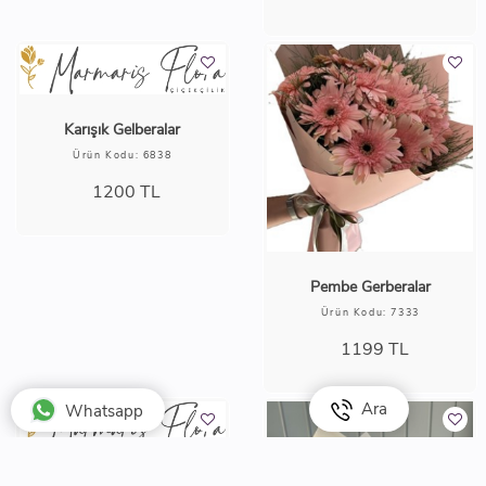
1699
TL
1599
TL
7 Beyaz Gerbera
Ürün Kodu: 1569
1099
TL
Papatya ve tek gül
Ara
Whatsapp
Ürün Kodu: 6165
1200
TL