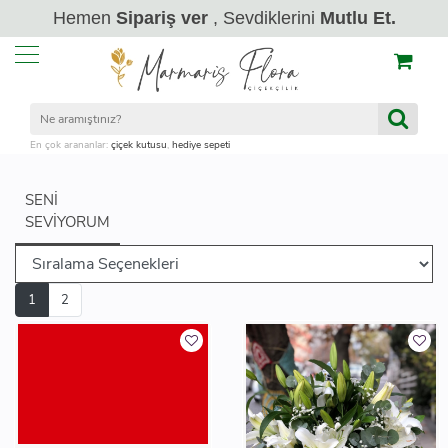
Hemen
Sipariş ver
, Sevdiklerini
Mutlu Et.
En çok arananlar:
çiçek kutusu
,
hediye sepeti
SENI
SEVIYORUM
1
2