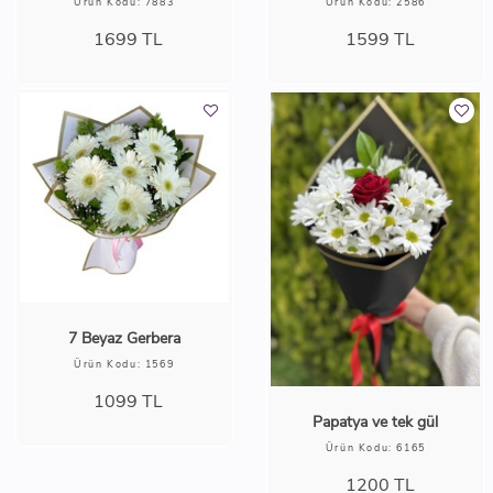
Mevsim Buketi
Ürün Kodu: 2799
2000 TL
%20
Hasırda Mavi Orkide
1599
TL
Ürün Kodu: 2443
2599
TL
Karışık Pembe Beyaz
Tek Güllü Renkli
Buket
Papatyalar
Ürün Kodu: 7883
Ürün Kodu: 2586