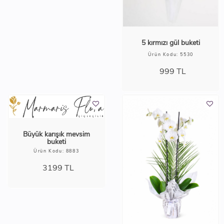
6999
TL
Pembe Gerbera ve
Papatya buketi
Ürün Kodu: 8118
1999
TL
5 kırmızı gül buketi
Ürün Kodu: 5530
999
TL