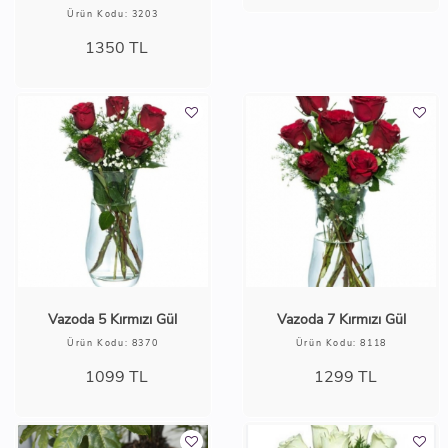
Vazoda 9 beyaz gül
Ürün Kodu: 2283
1699
TL
7 ADET BEYAZ GÜL
Ürün Kodu: 3203
1350
TL