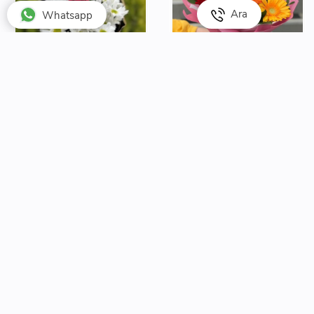
Ara
Whatsapp
Karışık Gelberalar
Ürün Kodu: 6838
1200
TL
Papatya ve tek gül
Ürün Kodu: 6165
1200
TL