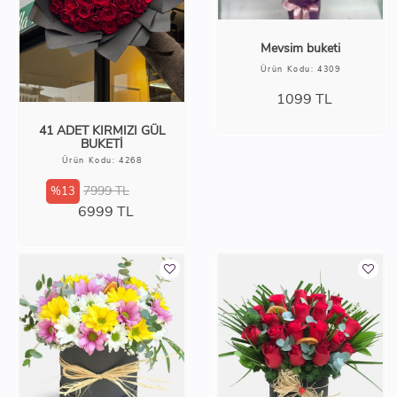
Mevsim buketi
Ürün Kodu: 4309
1099
TL
41 ADET KIRMIZI GÜL
BUKETİ
Ürün Kodu: 4268
7999 TL
%13
6999
TL