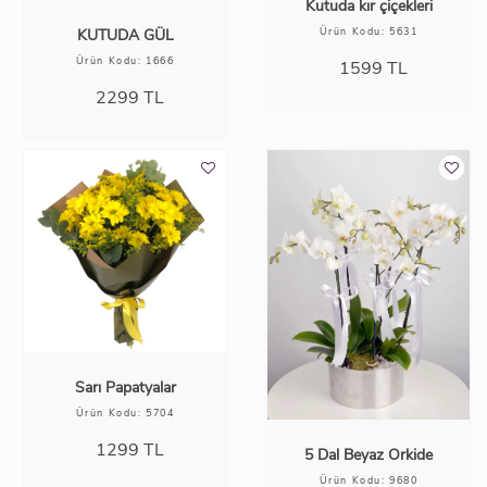
Kutuda kır çiçekleri
KUTUDA GÜL
Ürün Kodu: 5631
Ürün Kodu: 1666
1599
TL
2299
TL
Sarı Papatyalar
Ürün Kodu: 5704
1299
TL
5 Dal Beyaz Orkide
Ürün Kodu: 9680