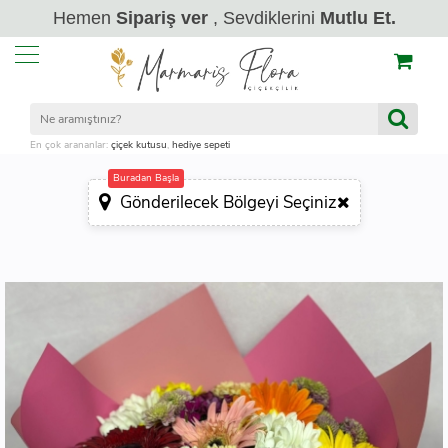
Hemen
Sipariş ver
, Sevdiklerini
Mutlu Et.
En çok arananlar:
çiçek kutusu
,
hediye sepeti
Buradan Başla
Gönderilecek Bölgeyi Seçiniz