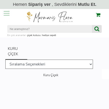
Hemen
Sipariş ver
, Sevdiklerini
Mutlu Et.
En çok arananlar:
çiçek kutusu
,
hediye sepeti
KURU
ÇIÇEK
Kuru Çiçek