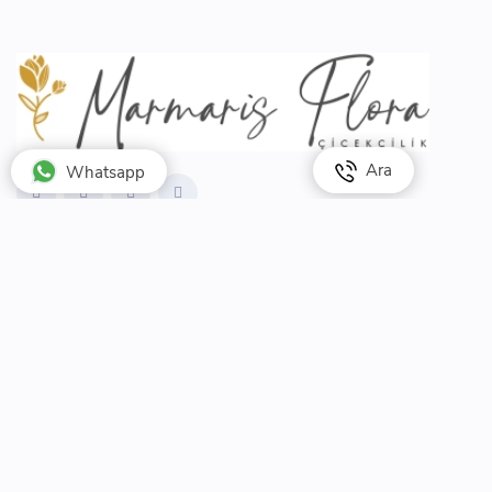
Ara
Whatsapp
Kemeraltı, 60. Sk. No:5, 48700 Marmaris/Muğla
0 505 010 48 00
info@marmarisflora.com
Kurumsal
Hakkımızda
Yorumlar
Banka Bilgileri
Şehirler Arası