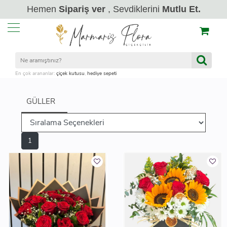
Hemen
Sipariş ver
, Sevdiklerini
Mutlu Et.
En çok arananlar:
çiçek kutusu
,
hediye sepeti
GÜLLER
1