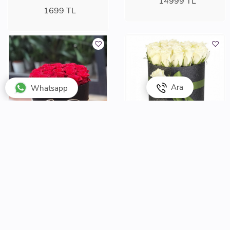
14999
TL
1699
TL
Ara
Whatsapp
Beyaz Zerafet
Ürün Kodu: 2626
kutuda 20 kırmızı gül
Ürün Kodu: 2460
3999
TL
3199
TL