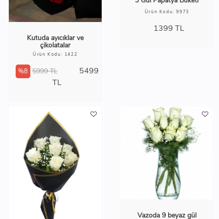
3 Gül Papatya Buketi
Ürün Kodu: 9973
1399
TL
Kutuda ayıcıklar ve
çikolatalar
Ürün Kodu: 1422
5499
5999 TL
%8
TL
Vazoda 9 beyaz gül