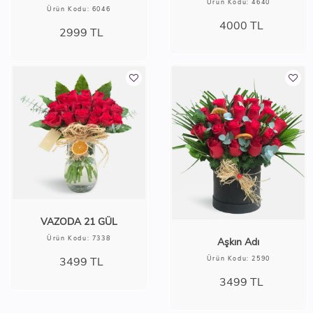
Ürün Kodu: 4640
Ürün Kodu: 6046
4000
TL
2999
TL
VAZODA 21 GÜL
Ürün Kodu: 7338
Aşkın Adı
Ürün Kodu: 2590
3499
TL
3499
TL