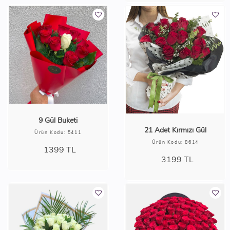
9 Gül Buketi
21 Adet Kırmızı Gül
Ürün Kodu: 5411
Ürün Kodu: 8614
1399
TL
3199
TL