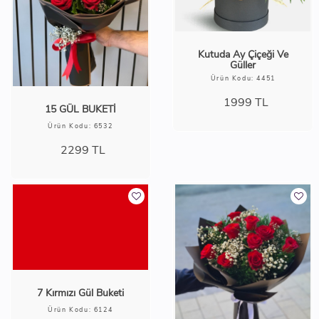
Kutuda Ay Çiçeği Ve
Güller
Ürün Kodu: 4451
1999
TL
15 GÜL BUKETİ
Ürün Kodu: 6532
2299
TL
7 Kırmızı Gül Buketi
Ürün Kodu: 6124