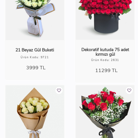
Dekoratif kutuda 75 adet
21 Beyaz Gül Buketi
kırmızı gül
Ürün Kodu: 9721
Ürün Kodu: 2631
3999
TL
11299
TL