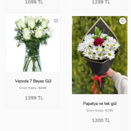
1099
TL
1299
TL
Vazoda 7 Beyaz Gül
Ürün Kodu: 6498
1399
TL
Papatya ve tek gül
Ürün Kodu: 6165
1200
TL