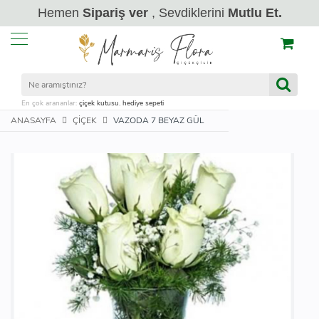
Hemen
Sipariş ver
, Sevdiklerini
Mutlu Et.
En çok arananlar:
çiçek kutusu
,
hediye sepeti
ANASAYFA
ÇIÇEK
VAZODA 7 BEYAZ GÜL