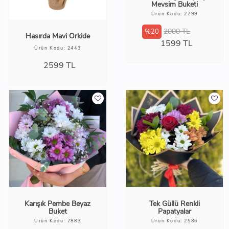
Mevsim Buketi
Ürün Kodu: 2799
2000 TL
%20
Hasırda Mavi Orkide
1599
TL
Ürün Kodu: 2443
2599
TL
Karışık Pembe Beyaz
Tek Güllü Renkli
Buket
Papatyalar
Ürün Kodu: 7883
Ürün Kodu: 2586