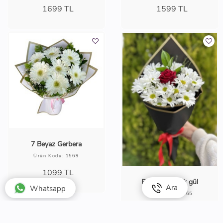
1699
TL
1599
TL
7 Beyaz Gerbera
Ürün Kodu: 1569
1099
TL
Papatya ve tek gül
Ara
Whatsapp
Ürün Kodu: 6165
1200
TL