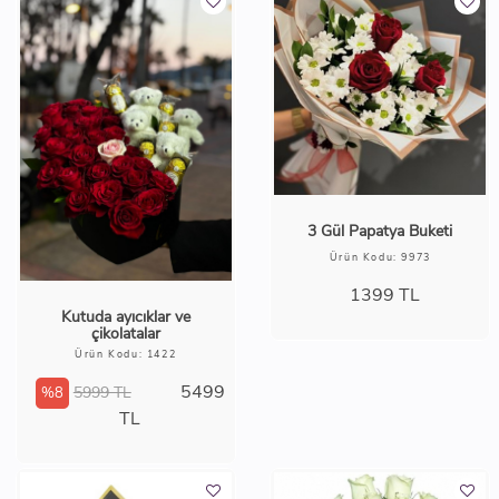
3 Gül Papatya Buketi
Ürün Kodu: 9973
1399
TL
Kutuda ayıcıklar ve
çikolatalar
Ürün Kodu: 1422
5499
5999 TL
%8
TL