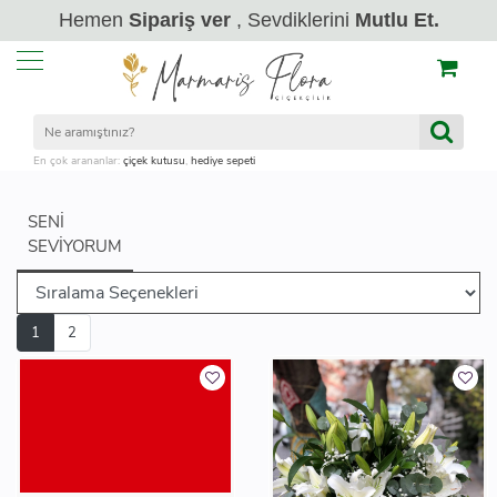
Hemen
Sipariş ver
, Sevdiklerini
Mutlu Et.
En çok arananlar:
çiçek kutusu
,
hediye sepeti
SENI
SEVIYORUM
1
2