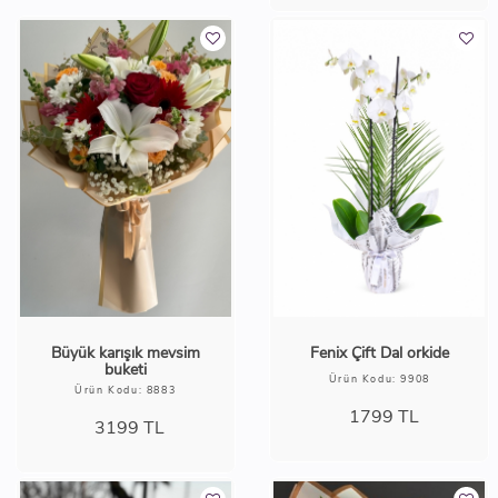
Büyük karışık mevsim
Fenix Çift Dal orkide
buketi
Ürün Kodu: 9908
Ürün Kodu: 8883
1799
TL
3199
TL