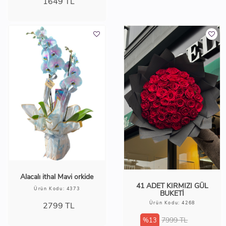
1649
TL
Alacalı ithal Mavi orkide
41 ADET KIRMIZI GÜL
Ürün Kodu: 4373
BUKETİ
Ürün Kodu: 4268
2799
TL
7999 TL
%13